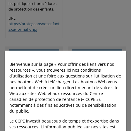
les politiques et procédures
de protection des enfants.
URL:
https://protegeonsnosenfant
s.ca/formationpj
C-LEA-PROGRAM-BANNER
C-LEA-PROGRAM-BANNER
C-DOWNLOAD-BUTTON--
C-DOWNLOAD-BUTTON--
Bienvenue sur la page « Pour offrir des liens vers nos
FULL-WIDTH
FULL-WIDTH
ressources ». Vous trouverez ici nos conditions
d’utilisation et une foire aux questions sur l’utilisation de
nos boutons Web à télécharger. Les boutons Web vous
Leçons numériques sur
Enfants avertis
permettent de créer un lien direct menant de votre site
Web aux sites Web et aux ressources du Centre
la sécurité en ligne
canadien de protection de l’enfance (« CCPE »),
pour le secondaire
Enfants avertis est un
notamment à des fins éducatives ou de sensibilisation
programme d’éducation à
du public.
l’autoprotection destiné aux
Ces leçons permettront aux
élèves de la maternelle
Le CCPE investit beaucoup de temps et d’expertise dans
éducateurs d’aborder des
jusqu’au secondaire. Il a pour
ses ressources. L’information publiée sur nos sites est
sujets comme les relations
objectif d’aider les