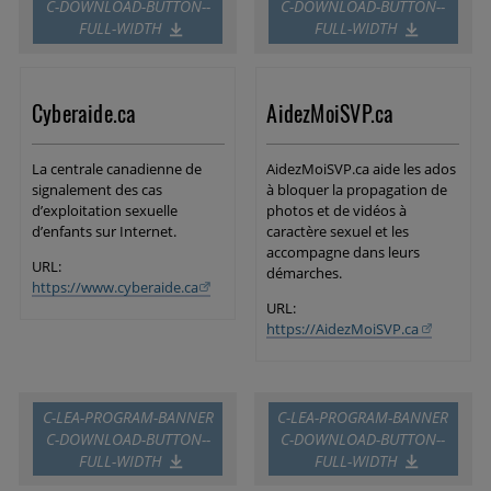
C-DOWNLOAD-BUTTON--
C-DOWNLOAD-BUTTON--
FULL-WIDTH
FULL-WIDTH
Cyberaide.ca
AidezMoiSVP.ca
La centrale canadienne de
AidezMoiSVP.ca aide les ados
signalement des cas
à bloquer la propagation de
d’exploitation sexuelle
photos et de vidéos à
d’enfants sur Internet.
caractère sexuel et les
accompagne dans leurs
URL:
démarches.
https://www.cyberaide.ca
URL:
https://AidezMoiSVP.ca
C-LEA-PROGRAM-BANNER
C-LEA-PROGRAM-BANNER
C-DOWNLOAD-BUTTON--
C-DOWNLOAD-BUTTON--
FULL-WIDTH
FULL-WIDTH