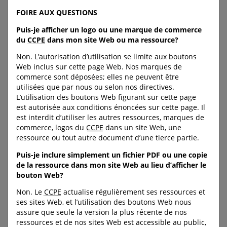
traite d’enfants à des
FOIRE AUX QUESTIONS
fins d’exploitation
Renseignements sur
l’obligation légale de signaler
sexuelle
Puis-je afficher un logo ou une marque de commerce
un enfant ayant besoin de
du
CCPE
dans mon site Web ou ma ressource?
protection, avec indications
particulières pour chaque
Cette vidéo de formation
Non. L’autorisation d’utilisation se limite aux boutons
province et territoire (tirées
s’adresse aux adultes qui
Web inclus sur cette page Web. Nos marques de
des textes de loi et des sites
travaillent dans les écoles et
commerce sont déposées; elles ne peuvent être
Web des services de
les organismes de services à
utilisées que par nous ou selon nos directives.
protection de l’enfance).
la jeunesse. Elle vise à leur
L’utilisation des boutons Web figurant sur cette page
donner les informations
URL:
est autorisée aux conditions énoncées sur cette page. Il
voulues pour mieux protéger
https://www.cyberaide.ca/ob
est interdit d’utiliser les autres ressources, marques de
les jeunes contre la traite à
ligation_de_signalement
commerce, logos du
CCPE
dans un site Web, une
des fins d’exploitation
ressource ou tout autre document d’une tierce partie.
sexuelle.
Puis-je inclure simplement un fichier PDF ou une copie
URL:
de la ressource dans mon site Web au lieu d’afficher le
https://protegeonsnosenfant
bouton Web?
s.ca/proteger-jeunes-contre-
traite/
Non. Le
CCPE
actualise régulièrement ses ressources et
ses sites Web, et l’utilisation des boutons Web nous
assure que seule la version la plus récente de nos
ressources et de nos sites Web est accessible au public,
C-LEA-PROGRAM-BANNER