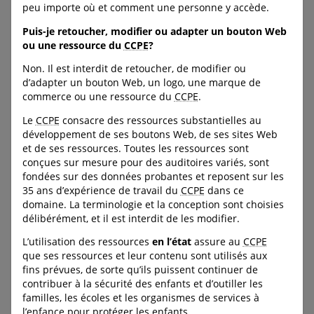
peu importe où et comment une personne y accède.
C-DOWNLOAD-BUTTON--
FULL-WIDTH
Puis-je retoucher, modifier ou adapter un bouton Web
ou une ressource du
CCPE
?
Non. Il est interdit de retoucher, de modifier ou
ProtegeonsNosEnfants.ca
d’adapter un bouton Web, un logo, une marque de
commerce ou une ressource du
CCPE
.
Le Centre canadien de
Le
CCPE
consacre des ressources substantielles au
protection de l'enfance
développement de ses boutons Web, de ses sites Web
soutient les survivants
et de ses ressources. Toutes les ressources sont
d’abus pédosexuels avec
conçues sur mesure pour des auditoires variés, sont
prise d’images et leurs
fondées sur des données probantes et reposent sur les
familles par ses activités de
35 ans d’expérience de travail du
CCPE
dans ce
représentation et de
domaine. La terminologie et la conception sont choisies
recherche et les ressources
délibérément, et il est interdit de les modifier.
qu’il met à leur disposition.
L’utilisation des ressources
en l’état
assure au
CCPE
URL:
que ses ressources et leur contenu sont utilisés aux
https://www.protegeonsnos
fins prévues, de sorte qu’ils puissent continuer de
enfants.ca/fr/
contribuer à la sécurité des enfants et d’outiller les
familles, les écoles et les organismes de services à
l’enfance pour protéger les enfants.