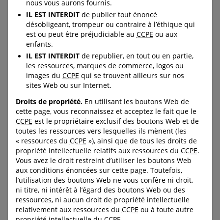
émotions fortes.
URL:
nous vous aurons fournis.
https://protegeonsnosenfant
IL EST INTERDIT
de publier tout énoncé
URL:
s.ca/fr/commander/produits/
désobligeant, trompeur ou contraire à l’éthique qui
https://protegeonsnosenfant
livres-video-a-lire-en-
est ou peut être préjudiciable au
CCPE
ou aux
s.ca/fr/commander/produit/
karaoke/
301:fr/
enfants.
IL EST INTERDIT
de republier, en tout ou en partie,
les ressources, marques de commerce, logos ou
images du
CCPE
qui se trouvent ailleurs sur nos
C-LEA-PROGRAM-BANNER
C-LEA-PROGRAM-BANNER
sites Web ou sur Internet.
C-DOWNLOAD-BUTTON--
C-DOWNLOAD-BUTTON--
Droits de propriété.
En utilisant les boutons Web de
FULL-WIDTH
FULL-WIDTH
cette page, vous reconnaissez et acceptez le fait que le
CCPE
est le propriétaire exclusif des boutons Web et de
toutes les ressources vers lesquelles ils mènent (les
ParentsCyberAvertis.ca
Des ressources
« ressources du
CCPE
»), ainsi que de tous les droits de
propriété intellectuelle relatifs aux ressources du
CCPE
.
populaires, du soutien
Vous avez le droit restreint d’utiliser les boutons Web
quand il faut
Un site pour les parents sur
aux conditions énoncées sur cette page. Toutefois,
les intérêts sans cesse
l’utilisation des boutons Web ne vous confère ni droit,
changeants des jeunes
ni titre, ni intérêt à l’égard des boutons Web ou des
Une section du site Web du
internautes, les risques
ressources, ni aucun droit de propriété intellectuelle
Centre canadien de
auxquels ils sont confrontés
relativement aux ressources du
CCPE
ou à toute autre
protection de l’enfance
et les mesures à prendre
contenant des ressources et
propriété intellectuelle du
CCPE
.