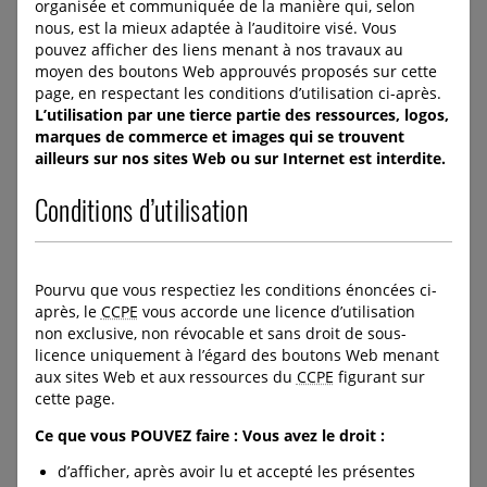
organisée et communiquée de la manière qui, selon
saines et malsaines, les
enseignantes et enseignants
nous, est la mieux adaptée à l’auditoire visé. Vous
stéréotypes nuisibles, le
à apprendre aux enfants et
pouvez afficher des liens menant à nos travaux au
consentement sexuel et la
aux adolescents des
moyen des boutons Web approuvés proposés sur cette
violence sexuelle, la
stratégies d’autoprotection
page, en respectant les conditions d’utilisation ci-après.
sextorsion, les hypertrucages
efficaces à travers des
générés par l’IA et les sources
L’utilisation par une tierce partie des ressources, logos,
activités amusantes,
d’aide pour les adolescents.
marques de commerce et images qui se trouvent
interactives et adaptées à
ailleurs sur nos sites Web ou sur Internet est interdite.
leur âge, de manière à
URL:
développer leur résilience et
https://protegeonsnosenfant
Conditions d’utilisation
à réduire leur vulnérabilité
s.ca/fr/commander/produit/
autant sur Internet que dans
326:fr/
la vraie vie.
https://protegeonsnosenfant
s.ca/fr/commander/produit/
URL:
Pourvu que vous respectiez les conditions énoncées ci-
325:fr/
https://www.enfantsavertis.c
après, le
CCPE
vous accorde une licence d’utilisation
a
non exclusive, non révocable et sans droit de sous-
licence uniquement à l’égard des boutons Web menant
aux sites Web et aux ressources du
CCPE
figurant sur
cette page.
C-LEA-PROGRAM-BANNER
C-LEA-PROGRAM-BANNER
C-DOWNLOAD-BUTTON--
C-DOWNLOAD-BUTTON--
Ce que vous POUVEZ faire : Vous avez le droit :
FULL-WIDTH
FULL-WIDTH
d’afficher, après avoir lu et accepté les présentes