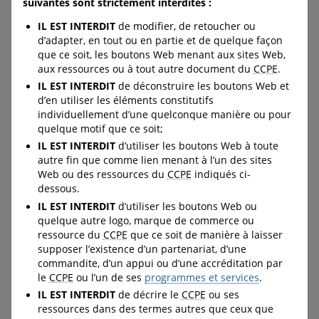
s.ca/ressourcesgratuites
suivantes sont strictement interdites :
IL EST INTERDIT
de modifier, de retoucher ou
d’adapter, en tout ou en partie et de quelque façon
que ce soit, les boutons Web menant aux sites Web,
C-LEA-PROGRAM-BANNER
C-LEA-PROGRAM-BANNER
aux ressources ou à tout autre document du
CCPE
.
C-DOWNLOAD-BUTTON--
C-DOWNLOAD-BUTTON--
IL EST INTERDIT
de déconstruire les boutons Web et
FULL-WIDTH
FULL-WIDTH
d’en utiliser les éléments constitutifs
individuellement d’une quelconque manière ou pour
quelque motif que ce soit;
Les émotions fortes
Livres d’histoire et
IL EST INTERDIT
d’utiliser les boutons Web à toute
sont passagères
bandes dessinées en
autre fin que comme lien menant à l’un des sites
Web ou des ressources du
CCPE
indiqués ci-
lecture karaoké
dessous.
Ce livre d’histoire explique
IL EST INTERDIT
d’utiliser les boutons Web ou
aux enfants en quoi
Destinées à des enfants de 5
quelque autre logo, marque de commerce ou
consistent le figement, la
à 9 ans, ces vidéos traitent
ressource du
CCPE
que ce soit de manière à laisser
fuite et le combat, leur
des bons et des mauvais
supposer l’existence d’un partenariat, d’une
apprend des techniques
secrets, de l’instinct (pour
commandite, d’un appui ou d’une accréditation par
d’autorégulation de base et
déceler les situations
le
CCPE
ou l’un de ses
programmes et services
.
ouvre la voie à des
dangereuses et y réagir) et de
conversations sur les
IL EST INTERDIT
de décrire le
CCPE
ou ses
la sécurité en ligne.
moyens de gérer les
ressources dans des termes autres que ceux que