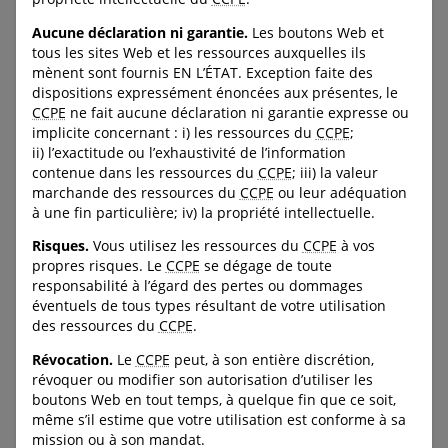
pour les protéger sur
des informations pour aider
Internet.
Aucune déclaration ni garantie.
Les boutons Web et
les familles et les écoles à
tous les sites Web et les ressources auxquelles ils
URL:
assurer la sécurité des
mènent sont fournis EN L’ÉTAT. Exception faite des
https://ParentsCyberAvertis.
enfants.
ca
dispositions expressément énoncées aux présentes, le
URL:
CCPE
ne fait aucune déclaration ni garantie expresse ou
https://protegeonsnosenfant
implicite concernant : i) les ressources du
CCPE
;
s.ca/fr/ressources-et-
ii) l’exactitude ou l’exhaustivité de l’information
recherche/des-ressources-
contenue dans les ressources du
CCPE
; iii) la valeur
populaires-du-soutien-
marchande des ressources du
CCPE
ou leur adéquation
quand-il-faut/
à une fin particulière; iv) la propriété intellectuelle.
Risques.
Vous utilisez les ressources du
CCPE
à vos
propres risques. Le
CCPE
se dégage de toute
C-LEA-PROGRAM-BANNER
C-LEA-PROGRAM-BANNER
responsabilité à l’égard des pertes ou dommages
C-DOWNLOAD-BUTTON--
C-DOWNLOAD-BUTTON--
éventuels de tous types résultant de votre utilisation
FULL-WIDTH
FULL-WIDTH
des ressources du
CCPE
.
Révocation.
Le
CCPE
peut, à son entière discrétion,
révoquer ou modifier son autorisation d’utiliser les
L’obligation de
Protéger les enfants et
boutons Web en tout temps, à quelque fin que ce soit,
même s’il estime que votre utilisation est conforme à sa
signalement
les adolescents – La
mission ou à son mandat.