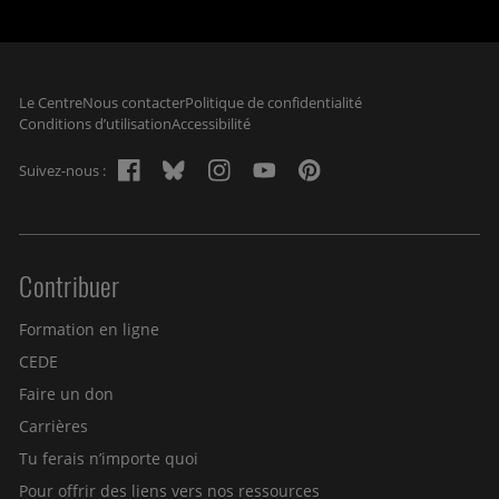
Navigation du pied de page
Le Centre
Nous contacter
Politique de confidentialité
Conditions d’utilisation
Accessibilité
Suivez-nous :
Contribuer
Site menu
Formation en ligne
CEDE
Faire un don
Carrières
Tu ferais n’importe quoi
Pour offrir des liens vers nos ressources