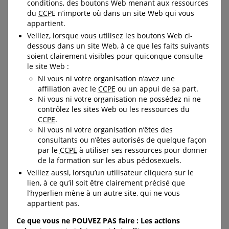
conditions, des boutons Web menant aux ressources
du
CCPE
n’importe où dans un site Web qui vous
Cahiers d’activités et
Élever ses enfants à
appartient.
bandes dessinées pour
l’ère numérique
Veillez, lorsque vous utilisez les boutons Web ci-
dessous dans un site Web, à ce que les faits suivants
les enfants et les
soient clairement visibles pour quiconque consulte
jeunes
Cette brochure renseigne les
le site Web :
parents sur des enjeux
Ni vous ni votre organisation n’avez une
contemporains comme le
Ressources pour les 4 à
affiliation avec le
CCPE
ou un appui de sa part.
leurre informatique, la
18 ans sur différents aspects
Ni vous ni votre organisation ne possédez ni ne
sextorsion, les hypertrucages
de l’autoprotection, dont les
contrôlez les sites Web ou les ressources du
et la cyberviolence sexuelle.
relations saines et malsaines,
CCPE
.
URL:
les limites, la sécurité en
Ni vous ni votre organisation n’êtes des
https://protegeonsnosenfant
ligne, les moyens de se
consultants ou n’êtes autorisés de quelque façon
s.ca/fr/commander/produit/
débrouiller dans des
par le
CCPE
à utiliser ses ressources pour donner
435:fr/
situations malaisantes ainsi
de la formation sur les abus pédosexuels.
que les situations où il faut
Veillez aussi, lorsqu’un utilisateur cliquera sur le
chercher de l’aide, les façons
lien, à ce qu’il soit être clairement précisé que
de s’y prendre et les portes
l’hyperlien mène à un autre site, qui ne vous
où frapper.
appartient pas.
URL:
Ce que vous ne POUVEZ PAS faire : Les actions
https://protegeonsnosenfant