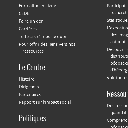
Formation en ligne
Participati
recherch
CEDE
Statistique
Faire un don
L’expositi
Carrières
des imag
Tu ferais n’importe quoi
authenti
Pour offrir des liens vers nos
Découvrir 
ressources
distribu
pédosexu
Le Centre
d’héberg
Voir toutes
Histoire
Dirigeants
Ressou
Partenaires
Rapport sur l’impact social
Des ressou
quand il 
Politiques
Comprendre
pédosex