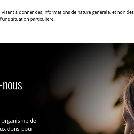
 visent à donner des informations de nature générale, et non de
’une situation particulière.
s-nous
u’organisme de
aux dons pour