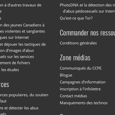
on à d’autres travaux de
PhotoDNA et la détection des 
e
d’abus pédosexuels sur Inter
s
Qu’est-ce que Tor?
on des jeunes Canadiens à
Commander nos resso
es violentes et sanglantes
ques sur Internet
Conditions générales
et déjouer les tactiques de
tion d’images d’abus
Zone médias
els sur les services
ement de fichiers
Communiqués du CCPE
 les études
Blogue
Campagnes d’information
rces
Inscription à l’infolettre
rces populaires, du soutien
Contact médias
faut
Manquements des technos
 et détecter les abus
uels