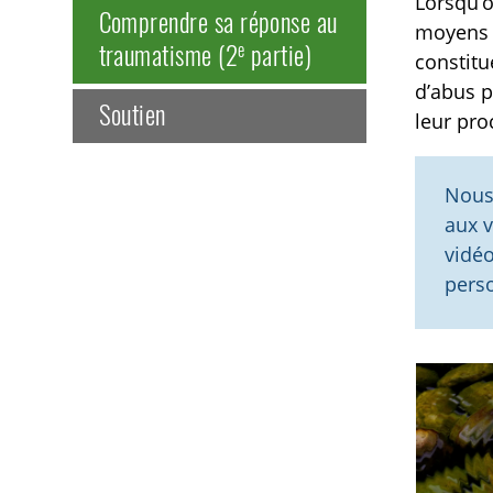
Lorsqu’o
Comprendre sa réponse au
moyens d
e
traumatisme (2
partie)
constitu
d’abus p
Soutien
leur pro
Nous
aux v
vidéo
pers