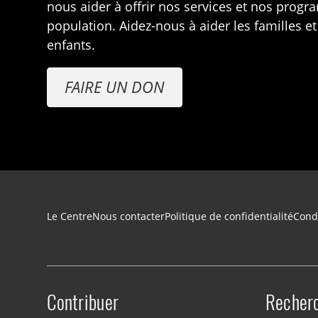
nous aider à offrir nos services et nos prog
population. Aidez-nous à aider les familles et
enfants.
FAIRE UN DON
Navigation du pied de page
Le Centre
Nous contacter
Politique de confidentialité
Condi
Contribuer
Recher
Site menu