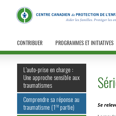
CONTRIBUER
PROGRAMMES ET INITIATIVES
L’auto-prise en charge :
Séri
Une approche sensible aux
traumatismes
Comprendre sa réponse au
Se relev
re
traumatisme (1
partie)