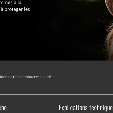
rammes à la
 à protéger les
tions d’utilisation
Accessibilité
che
Explications technique