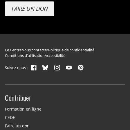
FAIRE UN DON
Navigation du pied de page
Le Centre
Nous contacter
Politique de confidentialité
Conditions d’utilisation
Accessibilité
Suivez-nous :
Contribuer
Site menu
Formation en ligne
CEDE
Faire un don