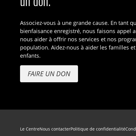
un don.
Associez-vous à une grande cause. En tant q
bienfaisance enregistré, nous faisons appel 
nous aider à offrir nos services et nos prog
population. Aidez-nous à aider les familles et
enfants.
FAIRE UN DON
Navigation du pied de page
Le Centre
Nous contacter
Politique de confidentialité
Condi