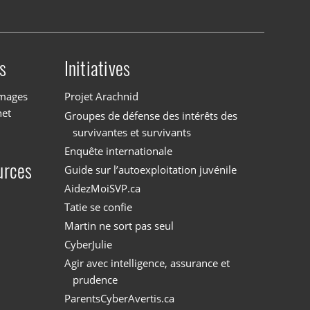
s
Initiatives
images
Projet Arachnid
net
Groupes de défense des intérêts des
survivantes et survivants
Enquête internationale
urces
Guide sur l’autoexploitation juvénile
AidezMoiSVP.ca
Tatie se confie
Martin ne sort pas seul
CyberJulie
Agir avec intelligence, assurance et
prudence
ParentsCyberAvertis.ca