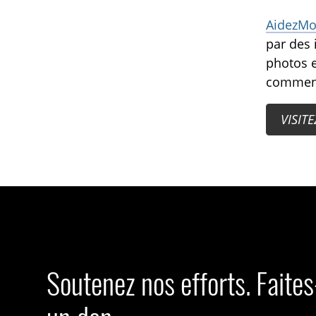
AidezMo
par des 
photos e
comment 
VISIT
Soutenez nos efforts. Faite