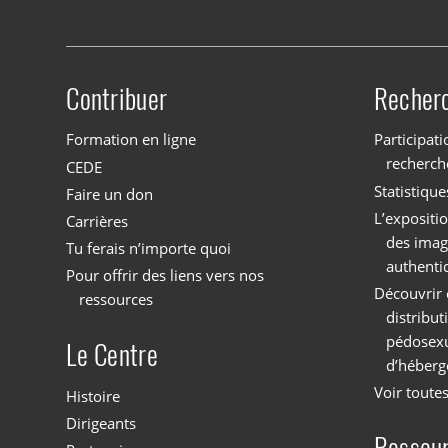
Contribuer
Recher
Site menu
Formation en ligne
Participati
recherch
CEDE
Statistique
Faire un don
L’expositi
Carrières
des imag
Tu ferais n’importe quoi
authenti
Pour offrir des liens vers nos
Découvrir 
ressources
distribu
pédosexu
Le Centre
d’héberg
Voir toutes
Histoire
Dirigeants
Ressou