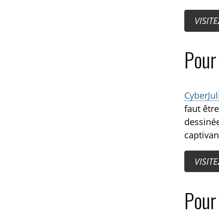
VISIT
Pour 
CyberJul
faut êtr
dessinée
captivan
VISIT
Pour