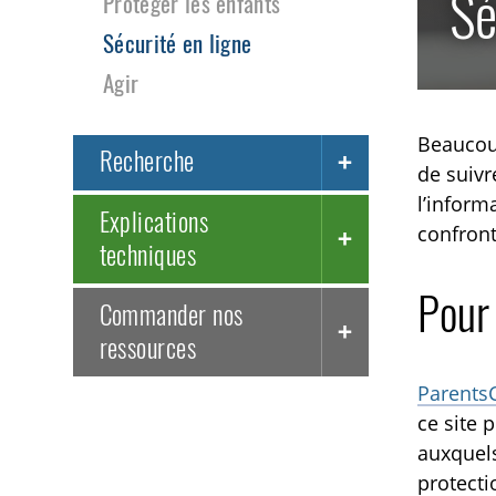
Sé
Protéger les enfants
Sécurité en ligne
Agir
Beaucoup
Recherche
de suivr
l’inform
Explications
confront
techniques
Pour 
Commander nos
ressources
ParentsC
ce site 
auxquels
protecti