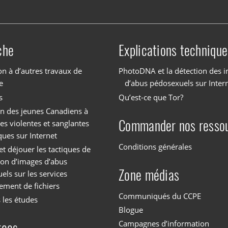
che
Explications technique
on à d’autres travaux de
PhotoDNA et la détection des 
e
d’abus pédosexuels sur Inter
s
Qu’est-ce que Tor?
on des jeunes Canadiens à
Commander nos resso
es violentes et sanglantes
ques sur Internet
Conditions générales
et déjouer les tactiques de
tion d’images d’abus
Zone médias
els sur les services
ement de fichiers
Communiqués du CCPE
 les études
Blogue
Campagnes d’information
rces