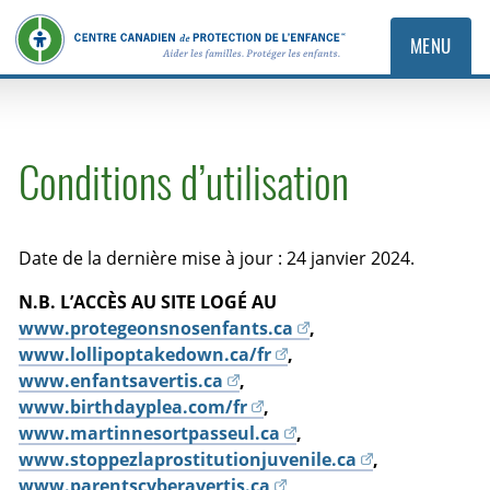
MENU
Conditions d’utilisation
Date de la dernière mise à jour : 24 janvier 2024.
N.B. L’ACCÈS AU SITE LOGÉ AU
www.protegeonsnosenfants.ca
,
www.lollipoptakedown.ca/fr
,
www.enfantsavertis.ca
,
www.birthdayplea.com/fr
,
www.martinnesortpasseul.ca
,
www.stoppezlaprostitutionjuvenile.ca
,
www.parentscyberavertis.ca
,