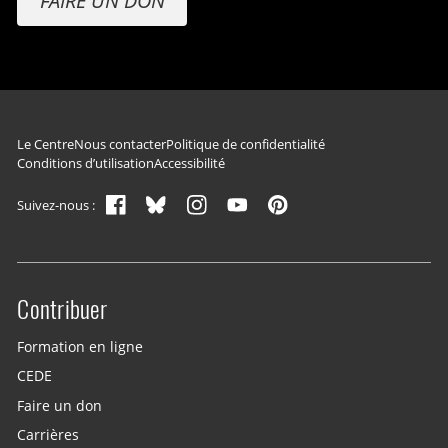
FAIRE UN DON
Navigation du pied de page
Le Centre
Nous contacter
Politique de confidentialité
Conditions d’utilisation
Accessibilité
Suivez-nous :
Contribuer
Site menu
Formation en ligne
CEDE
Faire un don
Carrières