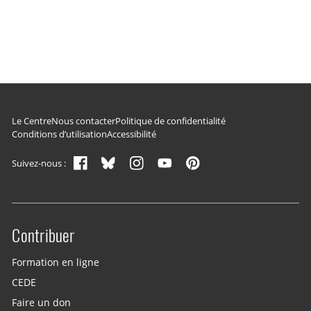
Navigation du pied de page
Le Centre
Nous contacter
Politique de confidentialité
Conditions d’utilisation
Accessibilité
Suivez-nous :
Contribuer
Site menu
Formation en ligne
CEDE
Faire un don