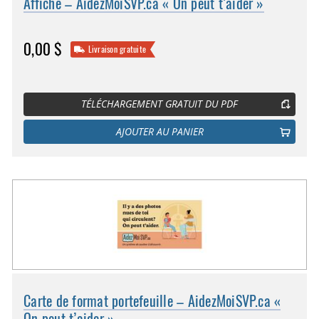
Affiche – AidezMoiSVP.ca « On peut t’aider »
0,00 $
Livraison gratuite
TÉLÉCHARGEMENT GRATUIT DU PDF
AJOUTER AU PANIER
Carte de format portefeuille – AidezMoiSVP.ca «
On peut t’aider »