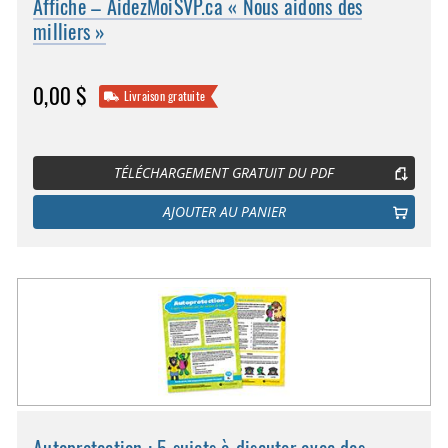
Affiche – AidezMoiSVP.ca « Nous aidons des
milliers »
0,00 $
Livraison gratuite
TÉLÉCHARGEMENT GRATUIT DU PDF
AJOUTER AU PANIER