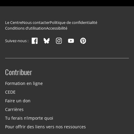
Navigation du pied de page
Le Centre
Nous contacter
Politique de confidentialité
Conditions d’utilisation
Accessibilité
Suivez-nous :
Contribuer
Site menu
Formation en ligne
CEDE
Faire un don
Carrières
Tu ferais n’importe quoi
Pour offrir des liens vers nos ressources