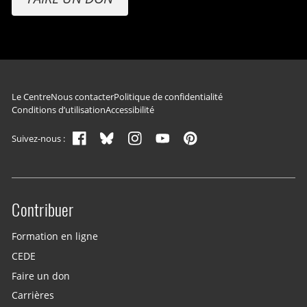
Navigation du pied de page
Le Centre
Nous contacter
Politique de confidentialité
Conditions d’utilisation
Accessibilité
Suivez-nous :
Contribuer
Site menu
Formation en ligne
CEDE
Faire un don
Carrières