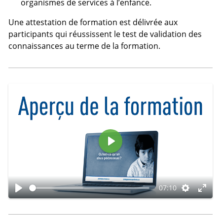
organismes de services à l’enfance.
Une attestation de formation est délivrée aux
participants qui réussissent le test de validation des
connaissances au terme de la formation.
L
i
r
07:10
e
L
R
M
i
é
o