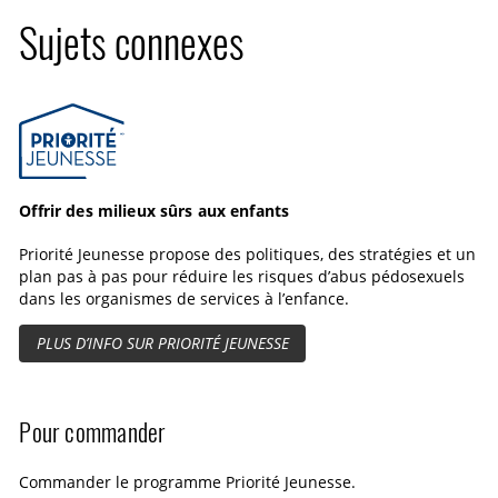
r
g
d
Sujets connexes
e
l
e
a
p
g
l
Priorité Jeunesse
e
e
s
i
n
é
Offrir des milieux sûrs aux enfants
c
Priorité Jeunesse propose des politiques, des stratégies et un
r
plan pas à pas pour réduire les risques d’abus pédosexuels
a
dans les organismes de services à l’enfance.
n
PLUS D’INFO SUR PRIORITÉ JEUNESSE
Pour commander
Commander le programme Priorité Jeunesse.