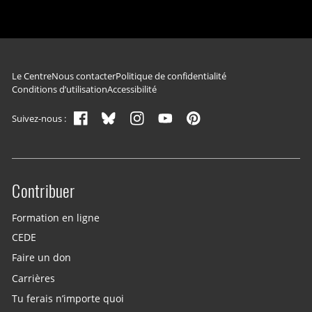
Navigation du pied de page
Le Centre
Nous contacter
Politique de confidentialité
Conditions d’utilisation
Accessibilité
Suivez-nous :
Contribuer
Site menu
Formation en ligne
CEDE
Faire un don
Carrières
Tu ferais n’importe quoi