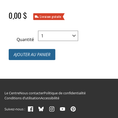
0,00 $
Livraison gratuite
Quantité
AJOUTER AU PANIER
Navigation du pied de page
Le Centre
Nous contacter
Politique de confidentialité
Conditions d’utilisation
Accessibilité
Suivez-nous :