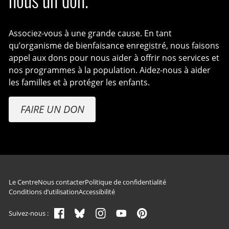
nous un don.
Associez-vous à une grande cause. En tant
qu’organisme de bienfaisance enregistré, nous faisons
appel aux dons pour nous aider à offrir nos services et
nos programmes à la population. Aidez-nous à aider
les familles et à protéger les enfants.
FAIRE UN DON
Navigation du pied de page
Le Centre
Nous contacter
Politique de confidentialité
Conditions d’utilisation
Accessibilité
Suivez-nous :