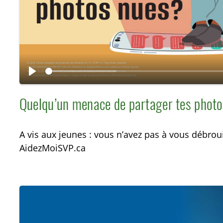
i
r
e
L
i
Quelqu’un menace de partager tes phot
r
e
A vis aux jeunes : vous n’avez pas à vous débroui
AidezMoiSVP.ca