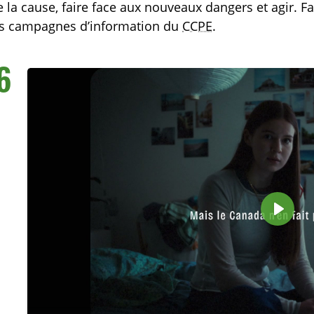
 la cause, faire face aux nouveaux dangers et agir. Fa
s campagnes d’information du
CCPE
.
6
TOGGLE MANQUEMENTS DES TECHNOS SUBLIST
L
i
r
e