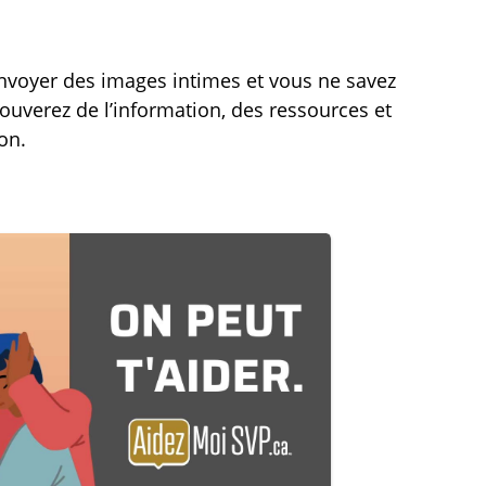
o
é
o
u
g
d
p
l
e
envoyer des images intimes et vous ne savez
e
a
p
rouverez de l’information, des ressources et
r
g
l
on.
l
e
e
e
s
i
s
n
o
é
n
c
r
a
n