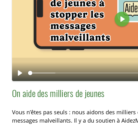
L
i
r
e
L
i
On aide des milliers de jeunes
r
e
Vous n’êtes pas seuls : nous aidons des milliers
messages malveillants. Il y a du soutien à Aide