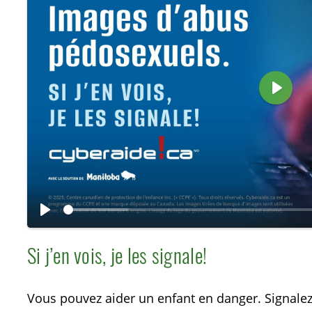
L
i
r
e
L
i
Si j’en vois, je les signale!
r
e
Vous pouvez aider un enfant en danger. Signale