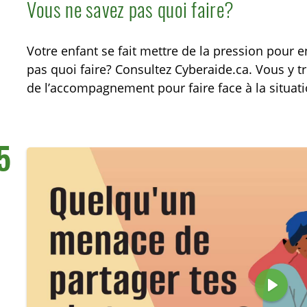
i
Vous ne savez pas quoi faire?
r
e
Votre enfant se fait mettre de la pression pour 
pas quoi faire? Consultez Cyberaide.ca. Vous y t
de l’accompagnement pour faire face à la situati
5
L