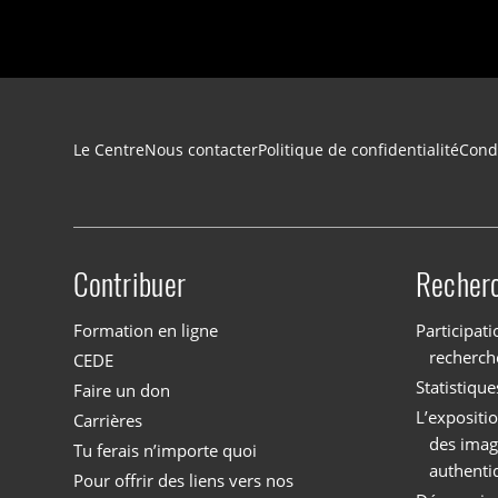
Navigation du pied de page
Le Centre
Nous contacter
Politique de confidentialité
Condi
Contribuer
Recher
Site menu
Formation en ligne
Participati
recherch
CEDE
Statistique
Faire un don
L’expositi
Carrières
des imag
Tu ferais n’importe quoi
authenti
Pour offrir des liens vers nos