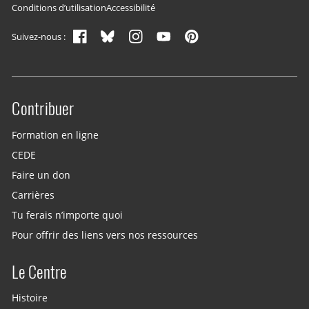
Navigation du pied de page
Conditions d’utilisation
Accessibilité
Suivez-nous :
Contribuer
Site menu
Formation en ligne
CEDE
Faire un don
Carrières
Tu ferais n’importe quoi
Pour offrir des liens vers nos ressources
Le Centre
Histoire