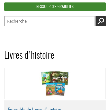
RESSOURCES GRATUITES
Recherche
LANC
Livres d'histoire
Ensemble de livres d'histoire