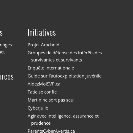
s
Initiatives
images
Projet Arachnid
net
Groupes de défense des intérêts des
survivantes et survivants
Enquête internationale
urces
Guide sur l’autoexploitation juvénile
AidezMoiSVP.ca
Tatie se confie
Martin ne sort pas seul
CyberJulie
Agir avec intelligence, assurance et
prudence
ParentsCyberAvertis.ca