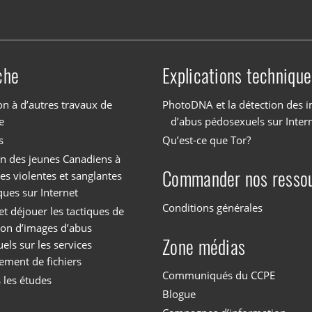
che
Explications technique
on à d’autres travaux de
PhotoDNA et la détection des 
e
d’abus pédosexuels sur Inter
s
Qu’est-ce que Tor?
on des jeunes Canadiens à
Commander nos resso
es violentes et sanglantes
ques sur Internet
Conditions générales
et déjouer les tactiques de
tion d’images d’abus
Zone médias
els sur les services
ement de fichiers
Communiqués du CCPE
 les études
Blogue