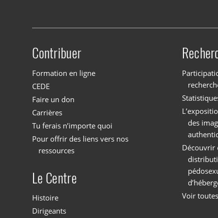
Contribuer
Recher
Site menu
Formation en ligne
Participati
recherch
CEDE
Statistique
Faire un don
L’expositi
Carrières
des imag
Tu ferais n’importe quoi
authenti
Pour offrir des liens vers nos
Découvrir 
ressources
distribu
pédosexu
Le Centre
d’héberg
Voir toutes
Histoire
Dirigeants