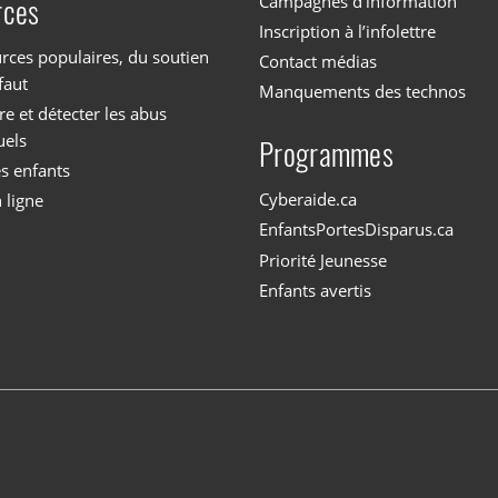
Campagnes d’information
rces
Inscription à l’infolettre
rces populaires, du soutien
Contact médias
faut
Manquements des technos
 et détecter les abus
uels
Programmes
es enfants
Cyberaide.ca
 ligne
EnfantsPortesDisparus.ca
Priorité Jeunesse
Enfants avertis