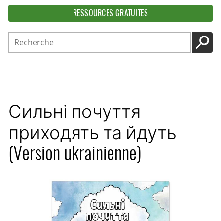
RESSOURCES GRATUITES
Recherche
LANC
Сильні почуття
приходять та йдуть
(Version ukrainienne)