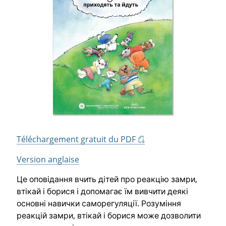
Téléchargement gratuit du PDF
Version anglaise
Це оповідання вчить дітей про реакцію замри,
втікай і борися і допомагає їм вивчити деякі
основні навички саморегуляції. Розуміння
реакцій замри, втікай і борися може дозволити