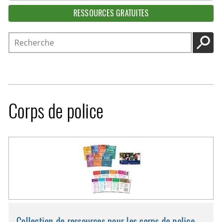
RESSOURCES GRATUITES
Recherche
LANC
Corps de police
Collection de ressources pour les corps de police