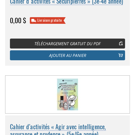
Cahier d'activités « Sécuripierres » (3e-4e année)
0,00 $
Livraison gratuite
TÉLÉCHARGEMENT GRATUIT DU PDF
AJOUTER AU PANIER
Cahier d’activités « Agir avec intelligence,
assurance et prudence » (5e/6e année)