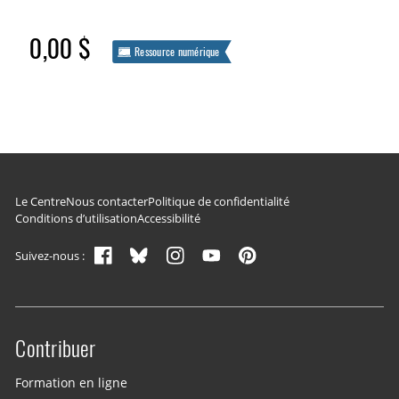
0,00 $
Ressource numérique
Navigation du pied de page
Le Centre
Nous contacter
Politique de confidentialité
Conditions d’utilisation
Accessibilité
Suivez-nous :
Contribuer
Site menu
Formation en ligne