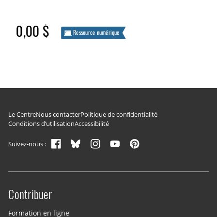
0,00 $
Ressource numérique
Navigation du pied de page
Le Centre
Nous contacter
Politique de confidentialité
Conditions d’utilisation
Accessibilité
Suivez-nous :
Contribuer
Site menu
Formation en ligne