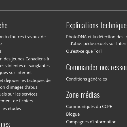
che
Explications technique
on à d’autres travaux de
PhotoDNA et la détection des 
e
d’abus pédosexuels sur Inter
s
Qu’est-ce que Tor?
on des jeunes Canadiens à
Commander nos resso
es violentes et sanglantes
ques sur Internet
Conditions générales
et déjouer les tactiques de
tion d’images d’abus
Zone médias
els sur les services
ement de fichiers
Communiqués du CCPE
 les études
Blogue
Campagnes d’information
rces