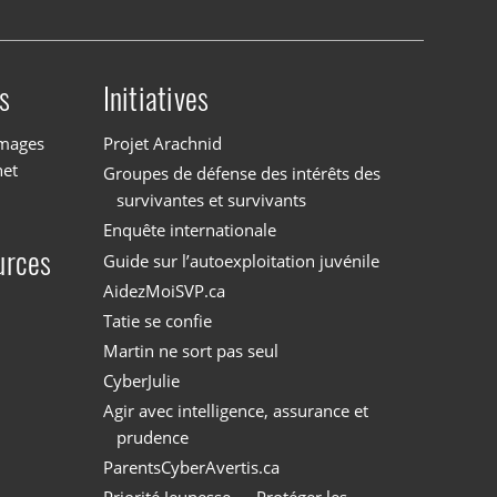
s
Initiatives
images
Projet Arachnid
net
Groupes de défense des intérêts des
survivantes et survivants
Enquête internationale
urces
Guide sur l’autoexploitation juvénile
AidezMoiSVP.ca
Tatie se confie
Martin ne sort pas seul
CyberJulie
Agir avec intelligence, assurance et
prudence
ParentsCyberAvertis.ca
Priorité Jeunesse — Protéger les