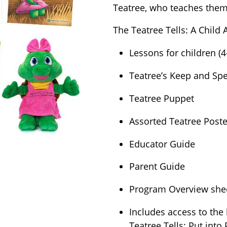
Teatree, who teaches them
The Teatree Tells: A Child 
Lessons for children (4
Teatree’s Keep and Sp
Teatree Puppet
Assorted Teatree Poster
Educator Guide
Parent Guide
Program Overview she
Includes access to the 
Teatree Tells: Put into 