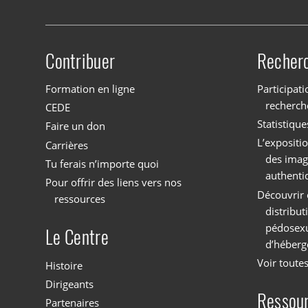
Contribuer
Recher
Site menu
Formation en ligne
Participati
recherch
CEDE
Statistique
Faire un don
L’expositi
Carrières
des imag
Tu ferais n’importe quoi
authenti
Pour offrir des liens vers nos
Découvrir 
ressources
distribu
pédosexu
Le Centre
d’héberg
Voir toutes
Histoire
Dirigeants
Ressou
Partenaires