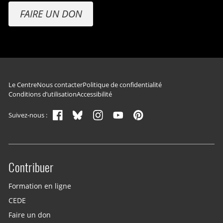
FAIRE UN DON
Navigation du pied de page
Le Centre
Nous contacter
Politique de confidentialité
Conditions d’utilisation
Accessibilité
Suivez-nous :
Contribuer
Site menu
Formation en ligne
CEDE
Faire un don