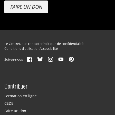
FAIRE UN DON
Navigation du pied de page
Le Centre
Nous contacter
Politique de confidentialité
Conditions d’utilisation
Accessibilité
Suivez-nous :
Contribuer
Site menu
Formation en ligne
CEDE
Faire un don