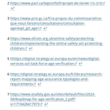
2
https://www.parl.ca/legisinfo/fr/projet-de-loi/44-1/s-210
↩
3
https://www.priv.gc.ca/fr/a-propos-du-commissariat/ce-
que-nous-faisons/consultations/consultation-
age/expl_gd_age/
↩
4
https://www.ofcom.org.uk/online-safety/protecting-
children/implementing-the-online-safety-act-protecting-
children
↩
5
hhttps://digital-strategy.ec.europa.eu/en/news/digital-
services-act-task-force-age-verification
↩
6
https://digital-strategy.ec.europa.eu/fr/library/research-
report-mapping-age-assurance-typologies-and-
requirements
↩
7
https://www.esafety.gov.au/sites/default/files/2023-
08/Roadmap-for-age-verification_2.pdf?
v=1719428417973
↩