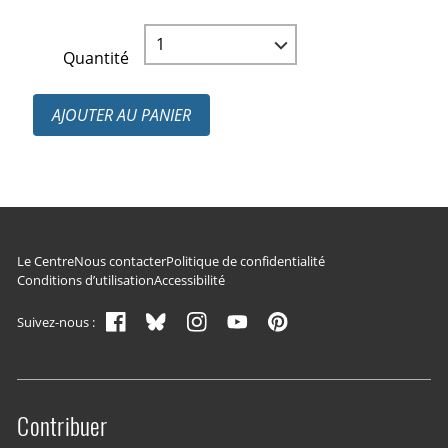
Quantité
AJOUTER AU PANIER
Navigation du pied de page
Le Centre
Nous contacter
Politique de confidentialité
Conditions d’utilisation
Accessibilité
Suivez-nous :
Contribuer
Site menu