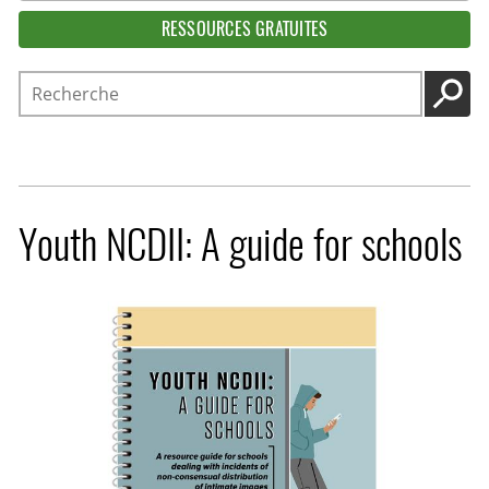
RESSOURCES GRATUITES
Recherche
LANC
Youth NCDII: A guide for schools