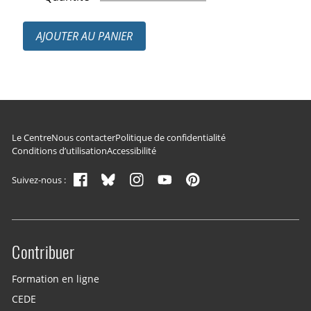
AJOUTER AU PANIER
Navigation du pied de page
Le Centre
Nous contacter
Politique de confidentialité
Conditions d’utilisation
Accessibilité
Suivez-nous :
Contribuer
Site menu
Formation en ligne
CEDE