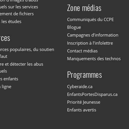
Zone médias
els sur les services
ement de fichiers
Communiqués du CCPE
 les études
Blogue
Campagnes d’information
rces
Inscription à l’infolettre
rces populaires, du soutien
Contact médias
faut
Manquements des technos
 et détecter les abus
uels
Programmes
es enfants
Cyberaide.ca
 ligne
EnfantsPortesDisparus.ca
Priorité Jeunesse
Enfants avertis