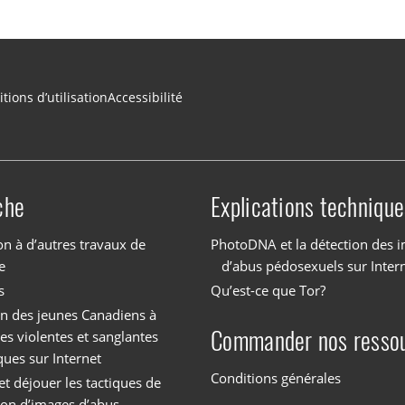
tions d’utilisation
Accessibilité
che
Explications technique
on à d’autres travaux de
PhotoDNA et la détection des 
e
d’abus pédosexuels sur Inter
s
Qu’est-ce que Tor?
on des jeunes Canadiens à
Commander nos resso
es violentes et sanglantes
ques sur Internet
Conditions générales
et déjouer les tactiques de
tion d’images d’abus