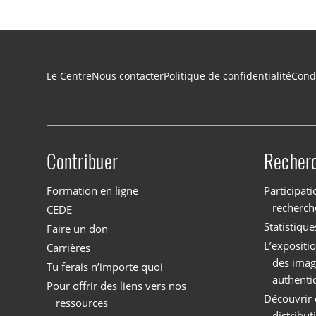
Navigation du pied de page
Le Centre
Nous contacter
Politique de confidentialité
Condi
Contribuer
Recher
Site menu
Formation en ligne
Participati
recherch
CEDE
Statistique
Faire un don
L’expositi
Carrières
des imag
Tu ferais n’importe quoi
authenti
Pour offrir des liens vers nos
Découvrir 
ressources
distribu