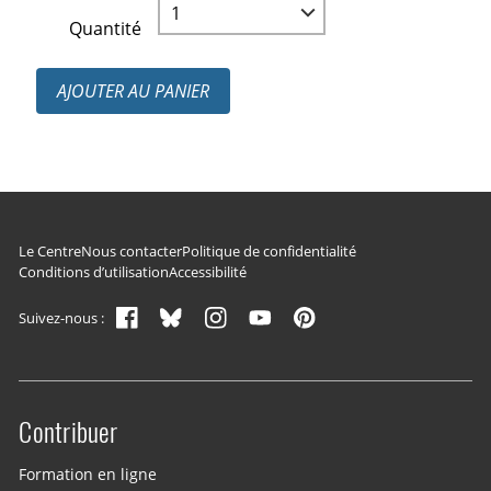
Quantité
AJOUTER AU PANIER
Navigation du pied de page
Le Centre
Nous contacter
Politique de confidentialité
Conditions d’utilisation
Accessibilité
Suivez-nous :
Contribuer
Site menu
Formation en ligne