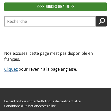
RESSOURCES GRATUITES
Recherche
LANC
Nos excuses; cette page n’est pas disponible en
français.
Cliquez
pour revenir à la page anglaise.
Navigation du pied de page
Le Centre
Nous contacter
Politique de confidentialité
Conditions d’utilisation
Accessibilité