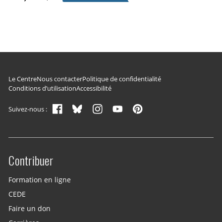
Navigation du pied de page
Le Centre
Nous contacter
Politique de confidentialité
Conditions d’utilisation
Accessibilité
Suivez-nous :
Contribuer
Site menu
Formation en ligne
CEDE
Faire un don