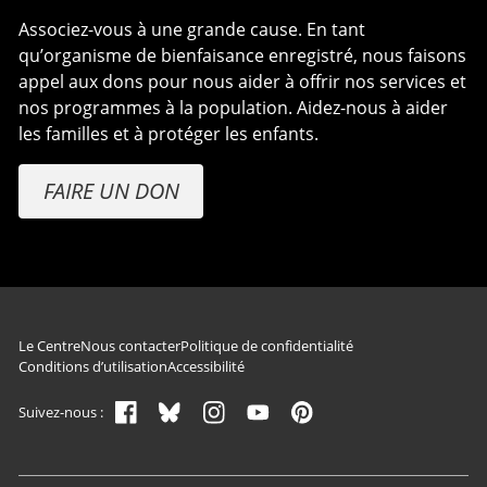
Associez-vous à une grande cause. En tant
qu’organisme de bienfaisance enregistré, nous faisons
appel aux dons pour nous aider à offrir nos services et
nos programmes à la population. Aidez-nous à aider
les familles et à protéger les enfants.
FAIRE UN DON
Navigation du pied de page
Le Centre
Nous contacter
Politique de confidentialité
Conditions d’utilisation
Accessibilité
Suivez-nous :