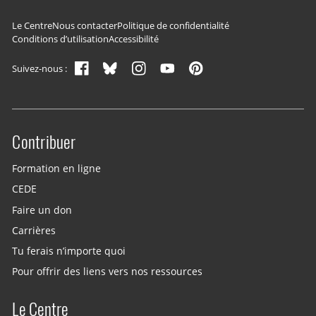
Navigation du pied de page
Le Centre
Nous contacter
Politique de confidentialité
Conditions d’utilisation
Accessibilité
Suivez-nous :
Contribuer
Site menu
Formation en ligne
CEDE
Faire un don
Carrières
Tu ferais n’importe quoi
Pour offrir des liens vers nos ressources
Le Centre