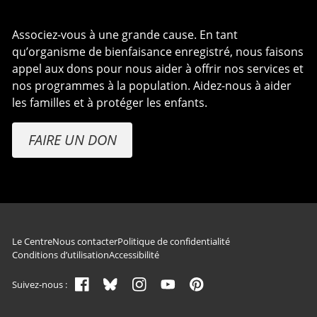
Associez-vous à une grande cause. En tant
qu’organisme de bienfaisance enregistré, nous faisons
appel aux dons pour nous aider à offrir nos services et
nos programmes à la population. Aidez-nous à aider
les familles et à protéger les enfants.
FAIRE UN DON
Navigation du pied de page
Le Centre
Nous contacter
Politique de confidentialité
Conditions d’utilisation
Accessibilité
Suivez-nous :