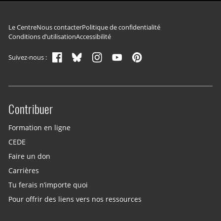
Navigation du pied de page
Le Centre
Nous contacter
Politique de confidentialité
Conditions d’utilisation
Accessibilité
Suivez-nous :
Contribuer
Site menu
Formation en ligne
CEDE
Faire un don
Carrières
Tu ferais n’importe quoi
Pour offrir des liens vers nos ressources