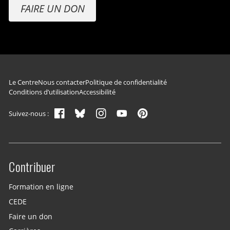
FAIRE UN DON
Navigation du pied de page
Le Centre
Nous contacter
Politique de confidentialité
Conditions d’utilisation
Accessibilité
Suivez-nous :
Contribuer
Site menu
Formation en ligne
CEDE
Faire un don