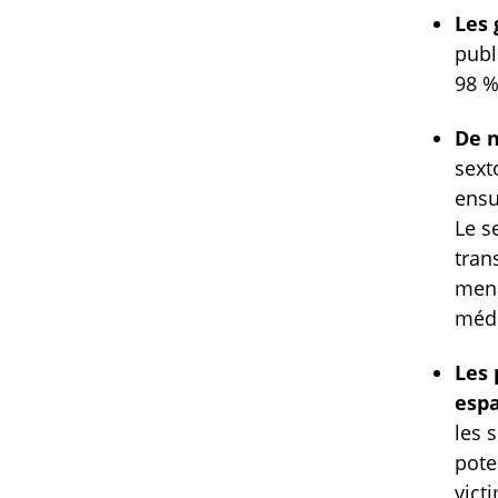
Les 
publ
98 %
De n
sext
ensu
Le s
tran
mena
médi
Les 
espa
les 
pote
vict