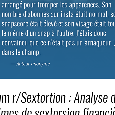
arrangé pour tromper les apparences. Son
nombre d’abonnés sur insta était normal, s
snapscore était élevé et son visage était to
le même d’un snap à l’autre. J’étais donc
convaincu que ce n’était pas un arnaqueur. J
dans le champ.
— Auteur anonyme
m r/Sextortion : Analyse d
TOGGLE EXPLICATIONS TECHNIQUES SUBLIST
imes de sextorsion financi