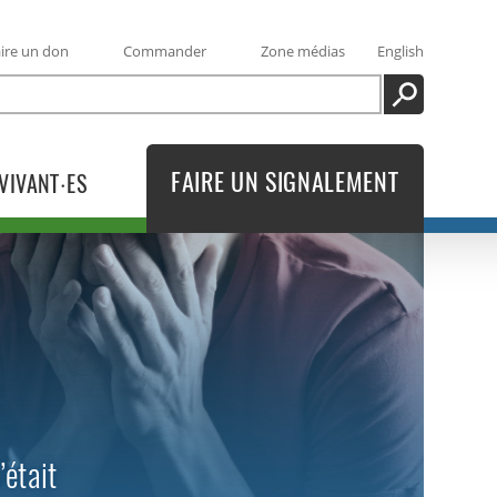
ire un don
Commander
Zone médias
English
RECHERCHE
FAIRE UN SIGNALEMENT
VIVANT·ES
’était