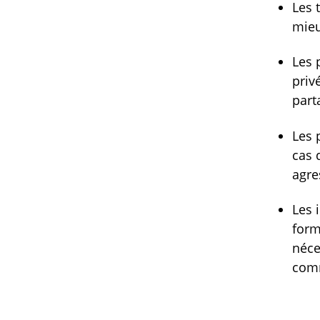
Les 
mieu
Les 
priv
part
Les 
cas 
agre
Les 
form
néce
comm