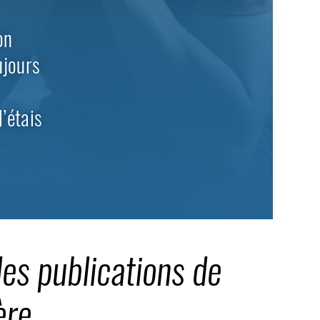
on
ujours
’étais
es publications de
ère