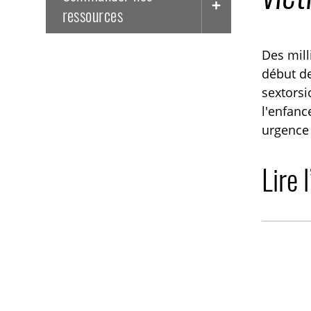
ressources
Des mill
début de
sextorsi
l'enfan
urgence 
Lire 