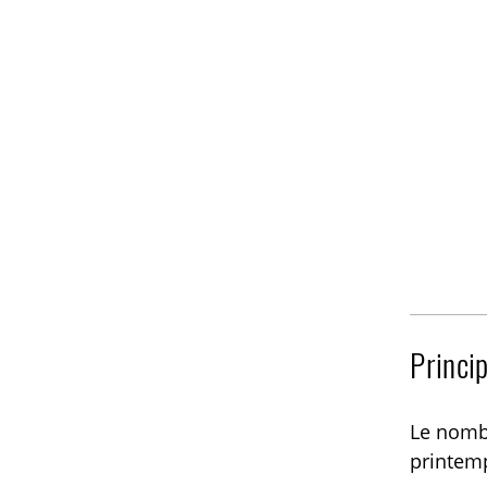
Princi
Le nombr
printemp