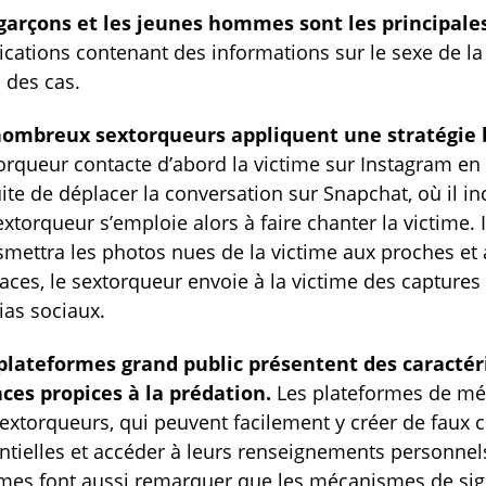
garçons et les jeunes hommes sont les principales
ications contenant des informations sur le sexe de la 
 des cas.
ombreux sextorqueurs appliquent une stratégie 
orqueur contacte d’abord la victime sur Instagram en s
ite de déplacer la conversation sur Snapchat, où il in
extorqueur s’emploie alors à faire chanter la victime.
smettra les photos nues de la victime aux proches et 
ces, le sextorqueur envoie à la victime des captures d
as sociaux.
plateformes grand public présentent des caractér
ces propices à la prédation.
Les plateformes de mé
sextorqueurs, qui peuvent facilement y créer de faux
ntielles et accéder à leurs renseignements personnels
imes font aussi remarquer que les mécanismes de sig