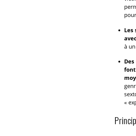
perm
pour
Les 
avec
à un
Des 
font
moy
genr
sext
« ex
Princip