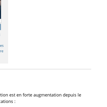
:
mes
ère
tion est en forte augmentation depuis le
ications :