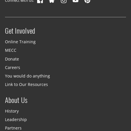
Connect with us:
Get Involved
Site menu
Online Training
MECC
Donate
Careers
You would do anything
Link to Our Resources
About Us
History
Leadership
Partners