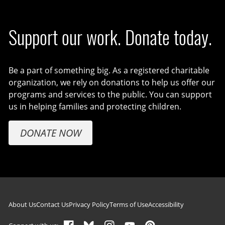
Support our work. Donate today.
Be a part of something big. As a registered charitable
organization, we rely on donations to help us offer our
programs and services to the public. You can support
us in helping families and protecting children.
DONATE NOW
Footer navigation
About Us
Contact Us
Privacy Policy
Terms of Use
Accessibility